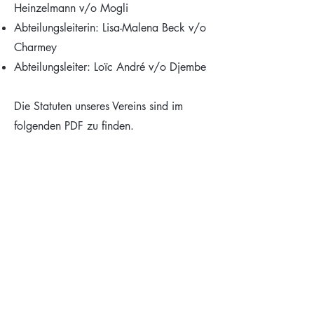
Heinzelmann v/o Mogli
Abteilungsleiterin: Lisa-Malena Beck v/o
Charmey
Abteilungsleiter: Loïc André v/o Djembe
Die Statuten unseres Vereins sind im
folgenden PDF zu finden.
Link: Gemeinde-Infoseite Bonstetten
Link: Gemeinde-Infoseite Hedingen
©2026 Cevi Hedingen-
Bonstetten
Datenschutzerklärung