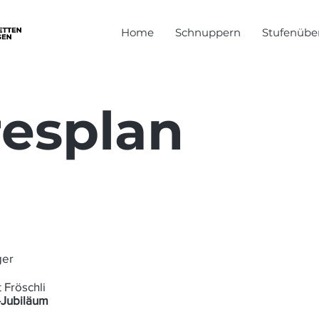
Home
Schnuppern
Stufenüber
resplan
ager
 Fröschli
e-Jubiläum