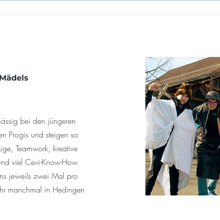
 Mädels
lmässig bei den jüngeren
n Progis und steigen so
flüge, Teamwork, kreative
und viel Cevi-Know-How
uns jeweils zwei Mal pro
hr manchmal in Hedingen