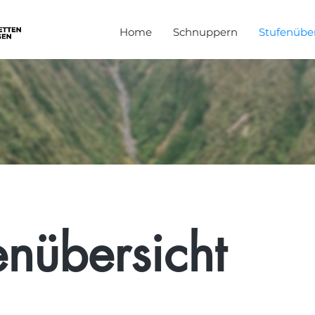
Home
Schnuppern
Stufenüber
enübersicht