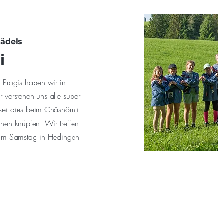
Mädels
i
e Progis haben wir in
r verstehen uns alle super
sei dies beim Chäshörnli
en knüpfen. Wir treffen
 am Samstag in Hedingen