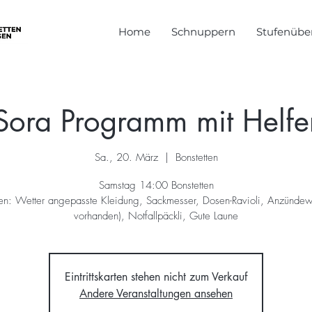
Home
Schnuppern
Stufenüber
Sora Programm mit Helfe
Sa., 20. März
  |  
Bonstetten
Samstag 14:00 Bonstetten
n: Wetter angepasste Kleidung, Sackmesser, Dosen-Ravioli, Anzündewol
vorhanden), Notfallpäckli, Gute Laune
Eintrittskarten stehen nicht zum Verkauf
Andere Veranstaltungen ansehen