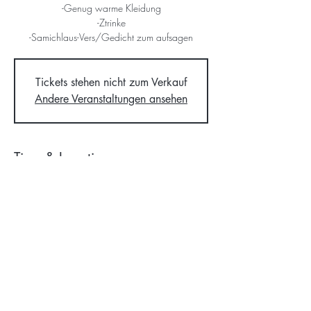
-Genug warme Kleidung
-Ztrinke
-Samichlaus-Vers/Gedicht zum aufsagen
Tickets stehen nicht zum Verkauf
Andere Veranstaltungen ansehen
Time & Location
03. Dez. 2022, 17:00 – 20:00
Bonstetten, 8906 Bonstetten, Schweiz
©2026 Cevi Hedingen-
Bonstetten