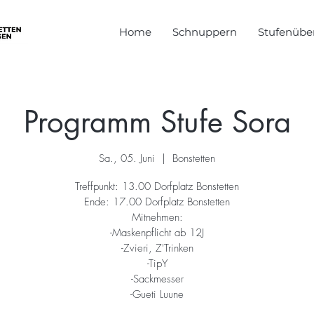
Home
Schnuppern
Stufenüber
Programm Stufe Sora
Sa., 05. Juni
  |  
Bonstetten
Treffpunkt: 13.00 Dorfplatz Bonstetten
Ende: 17.00 Dorfplatz Bonstetten
Mitnehmen:
-Maskenpflicht ab 12J
-Zvieri, Z'Trinken
-TipY
-Sackmesser
-Gueti Luune