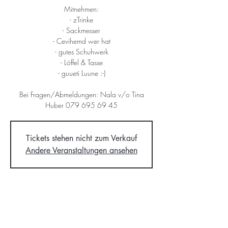
Mitnehmen:
- zTrinke
- Sackmesser
- Cevihemd wer hat
- gutes Schuhwerk
- Löffel & Tasse
- guueti Luune :-)
Bei Fragen/Abmeldungen: Nala v/o Tina
Huber 079 695 69 45
Tickets stehen nicht zum Verkauf
Andere Veranstaltungen ansehen
Time & Location
09. Okt. 2021, 14:00 – 17:00
Hedingen, Oberdorfstrasse 1, 8908 Hedingen,