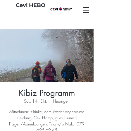
Cevi HEBO
Kibiz Programm
Sa., 14. Okt.
  |  
Hedingen
Mitnehmen: zTrinke, dem Wetter angepasste
Kleidung, Cevi-Hämp, gueti Luune :)
Fragen/Abmeldungen: Tina v/o Nala: 079
695 69 45