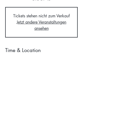
Tickets stehen nicht zum Verkauf
Jetzt andere Veranstaltungen
ansehen
Time & Location
14. Okt. 2023, 14:00 – 15. Okt. 2023,
17:00
Hedingen, Im Bad, 8908 Hedingen, Schweiz
©2026 Cevi Hedingen-
Bonstetten