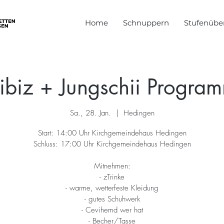
Home
Schnuppern
Stufenüber
ibiz + Jungschii Progra
Sa., 28. Jan.
  |  
Hedingen
Start: 14:00 Uhr Kirchgemeindehaus Hedingen
Schluss: 17:00 Uhr Kirchgemeindehaus Hedingen
Mitnehmen:
- zTrinke
- warme, wetterfeste Kleidung
- gutes Schuhwerk
- Cevihemd wer hat
- Becher/Tasse