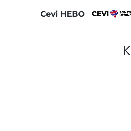
Cevi HEBO
K