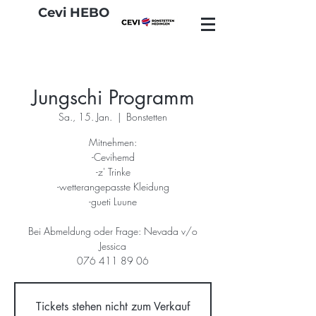
Cevi HEBO
Jungschi Programm
Sa., 15. Jan.
  |  
Bonstetten
Mitnehmen:
-Cevihemd
-z' Trinke
-wetterangepasste Kleidung
-gueti Luune
Bei Abmeldung oder Frage: Nevada v/o
Jessica
076 411 89 06
Tickets stehen nicht zum Verkauf