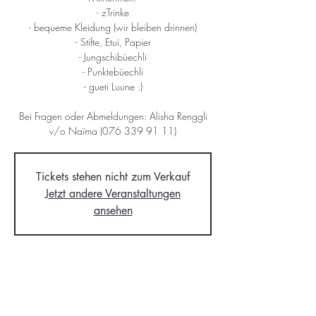
- zTrinke
- bequeme Kleidung (wir bleiben drinnen)
- Stifte, Etui, Papier
- Jungschibüechli
- Punktebüechli
- gueti Luune :)
Bei Fragen oder Abmeldungen: Alisha Renggli
v/o Naïma (076 339 91 11)
Tickets stehen nicht zum Verkauf
Jetzt andere Veranstaltungen
ansehen
Time & Location
29. März 2025, 14:00 – 17:00
Chilehuus Hedingen, Oberdorfstrasse 1, 8908