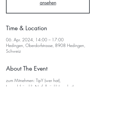
ansehen
Time & Location
06. Apr. 2024, 14:00 – 17:00
Hedingen, Oberdorfstrasse, 8908 Hedingen,
Schweiz
About The Event
zum Mitnehmen: TipY (wer hat), 
Jungschibüechli, Notfallpäckli (wer hat), 
z'Trinke, wetterangepasste Kleidung, 
Sackmesser, Schreibzeug, gueti Luune!
Bei Fragen oder Abmeldung: Jessica v/o 
Nevada (076 411 89 06)