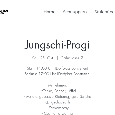
Home
Schnuppern
Stufenüber
Jungschi-Progi
Sa., 25. Okt.
  |  
Chilestrasse 7
Start: 14:00 Uhr !Dorfplatz Bonstetten!
Schluss: 17:00 Uhr !Dorfplatz Bonstetten!
Mitnehmen:
- zTrinke, Becher, Löffel
- wetterangepasste Kleidung, gute Schuhe
- Jungschbüechli
- Zeckenspray
- Cevihemd wer hat