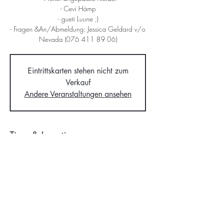
- Cevi Hämp
- gueti Luune ;)
- Fragen &An/Abmeldung: Jessica Geldard v/o
Nevada (076 411 89 06)
Eintrittskarten stehen nicht zum
Verkauf
Andere Veranstaltungen ansehen
Time & Location
05. Juni 2021, 14:00 – 17:00
Hedingen, Oberdorfstrasse 1, 8908 Hedingen,
Schweiz