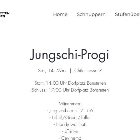
Home
Schnuppern
Stufenüber
Jungschi-Progi
Sa., 14. März
  |  
Chilestrasse 7
Start: 14:00 Uhr Dorfplatz Bonstetten
Schluss: 17:00 Uhr Dorfplatz Bonstetten
Mitnehmen:
- Jungschibüechli / TipY
- Löffel/Gabel/Teller
- Handy wer hat!
- zTrinke
- Cevihemd