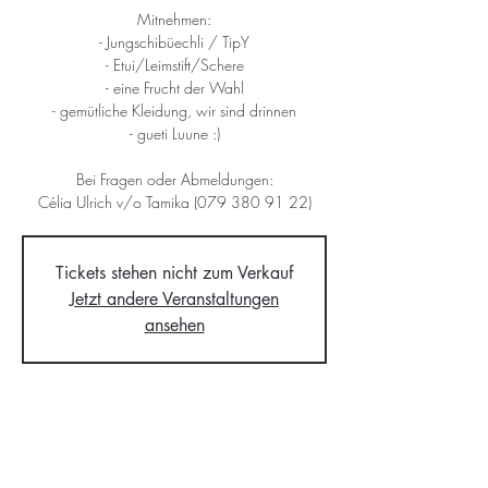
Mitnehmen:
- Jungschibüechli / TipY
- Etui/Leimstift/Schere
- eine Frucht der Wahl
- gemütliche Kleidung, wir sind drinnen
- gueti Luune :)
Bei Fragen oder Abmeldungen:
Célia Ulrich v/o Tamika (079 380 91 22)
Tickets stehen nicht zum Verkauf
Jetzt andere Veranstaltungen
ansehen
Time & Location
07. Feb. 2026, 14:00 – 17:00
Chilestrasse 7, Chilestrasse 7, 8906 Bonstetten,