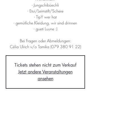
- Jungschibüechli
- Etui/Leimstift/Schere
- TipY wer hat
- gemütliche Kleidung, wir sind drinnen
- gueti Luune :)
Bei Fragen oder Abmeldungen:
Célia Ulrich v/o Tamika (079 380 91 22)
Tickets stehen nicht zum Verkauf
Jetzt andere Veranstaltungen
ansehen
Time & Location
10. Jan. 2026, 10:00 – 13:00
Oberdorfstrasse 1, Oberdorfstrasse 1, 8908
Hedingen, Schweiz