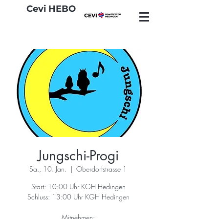
Cevi HEBO
Jungschi-Progi
Sa., 10. Jan.
  |  
Oberdorfstrasse 1
Start: 10:00 Uhr KGH Hedingen
Schluss: 13:00 Uhr KGH Hedingen
Mitnehmen: