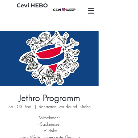
Cevi HEBO
Jethro Programm
Sa., 03. Mai
  |  
Bonstetten, vor der ref. Kirche
Mitnehmen:
- Sackmesser
- z'Trinke
- dem Wetter angepasste Kleidung