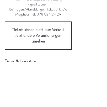
- gueti Luune :)
Bei Fragen/Abmeldungen: Lukas Link v/o
Tickets stehen nicht zum Verkauf
Jetzt andere Veranstaltungen
ansehen
Time & Location
03. Mai 2025, 14:00 – 17:00
Bonstetten, vor der ref. Kirche, 8906 Bonstetten,
Schweiz