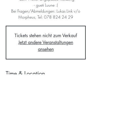
- gueti Luune :)
Bei Fragen/Abmeldungen: Lukas Link v/o
Tickets stehen nicht zum Verkauf
Jetzt andere Veranstaltungen
ansehen
Time & Location
26. Okt. 2024, 14:00 – 17:00
Bonstetten, vor der ref. Kirche, 8906 Bonstetten,
Schweiz