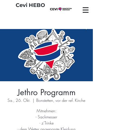
Cevi HEBO
Jethro Programm
Sa., 26. Okt.
  |  
Bonstetten, vor der ref. Kirche
Mitnehmen:
- Sackmesser
- z'Trinke
- dem Wetter angepasste Kleidung