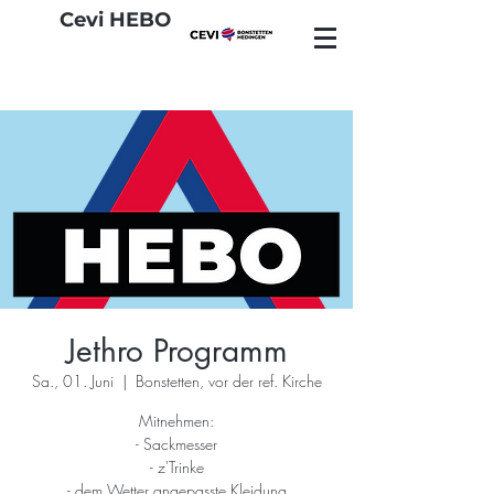
Cevi HEBO
Jethro Programm
Sa., 01. Juni
  |  
Bonstetten, vor der ref. Kirche
Mitnehmen:
- Sackmesser
- z'Trinke
- dem Wetter angepasste Kleidung