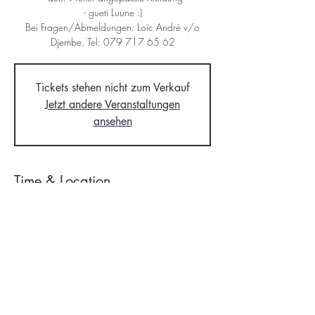
- gueti Luune :)
Bei Fragen/Abmeldungen: Loïc André v/o
Tickets stehen nicht zum Verkauf
Jetzt andere Veranstaltungen
ansehen
Time & Location
01. Juni 2024, 14:00 – 17:00
Bonstetten, vor der ref. Kirche, 8906 Bonstetten,
Schweiz