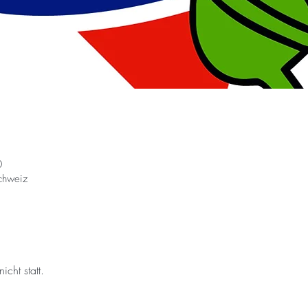
0
chweiz
cht statt.