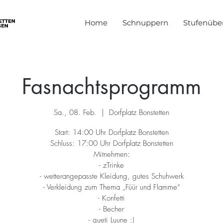
Home
Schnuppern
Stufenüber
Fasnachtsprogramm
Sa., 08. Feb.
  |  
Dorfplatz Bonstetten
Start: 14:00 Uhr Dorfplatz Bonstetten
Schluss: 17:00 Uhr Dorfplatz Bonstetten
Mitnehmen:
- zTrinke
- wetterangepasste Kleidung, gutes Schuhwerk
- Verkleidung zum Thema „Füür und Flamme“
- Konfetti
- Becher
- gueti Luune :)