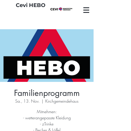
Cevi HEBO
Familienprogramm
Sa., 13. Nov.
  |  
Kirchgemeindehaus
Mitnehmen:
- wetterangepasste Kleidung
- zTrinke
- Becher & Löffel