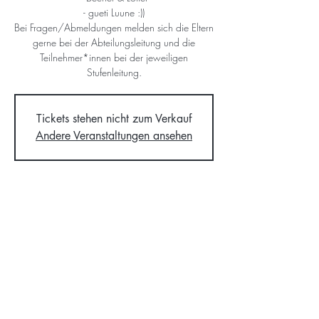
- gueti Luune :))
Bei Fragen/Abmeldungen melden sich die Eltern
gerne bei der Abteilungsleitung und die
Teilnehmer*innen bei der jeweiligen
Stufenleitung.
Tickets stehen nicht zum Verkauf
Andere Veranstaltungen ansehen
Time & Location
13. Nov. 2021, 14:00 – 17:00
Kirchgemeindehaus, Hedingen, Schweiz