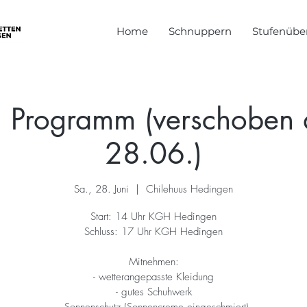
Home
Schnuppern
Stufenüber
 Programm (verschoben 
28.06.)
Sa., 28. Juni
  |  
Chilehuus Hedingen
Start: 14 Uhr KGH Hedingen
Schluss: 17 Uhr KGH Hedingen
Mitnehmen:
- wetterangepasste Kleidung
- gutes Schuhwerk
- Sonnenschutz (Sonnencreme eingeschmiert)