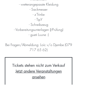
- wetterangepasste Kleidung
- Sackmesser
- z'Trinke
- TipY
- Schreibzeug
- Vorbereitungsunterlagen (J-Prüfung)
- gueti Luune :)
Bei Fragen/Abmeldung: Loïc v/o Djembe (079
717 65 62)
Tickets stehen nicht zum Verkauf
Jetzt andere Veranstaltungen
ansehen
Time & Location
24. Jan. 2026, 14:00 – 17:00