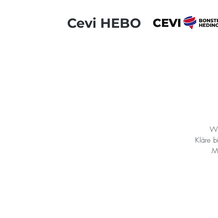
Cevi HEBO
Wi
Kläre b
Mi