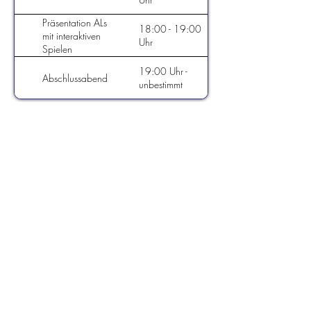
Präsentation ALs
18:00 - 19:00
mit interaktiven
Uhr
Spielen
19:00 Uhr -
Abschlussabend
unbestimmt
Programm Sonntag:
Datum: So, 21.06.
Ort: Kirchgemeindehaus Hedingen
Aktivität
Zeit
Gottesdienst
11:00 - 12:00
Kirche
Uhr
Hedingen
12:00 Uhr -
Mittagsessen
unbestimmt